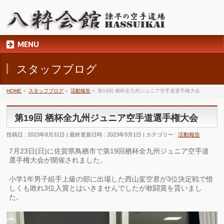
MENU
スタッフブログ
HOME
»
スタッフブログ
»
活動報告
»
第19回 栖杯全九州ジュニア空手道選手権大会
第19回 栖杯全九州ジュニア空手道選手権大会
投稿日 : 2023年8月31日
最終更新日時 : 2023年9月1日
カテゴリー :
活動報告
7月23日(日)に佐賀県鳥栖市で第19回栖杯全九州ジュニア空手道
選手権大会が開催されました。
小学1年男子組手上級の部に出場した西山駕空君が3位決定戦で惜
しくも敗れ3位入賞とはいきませんでしたが敢闘賞を貰いまし
た。