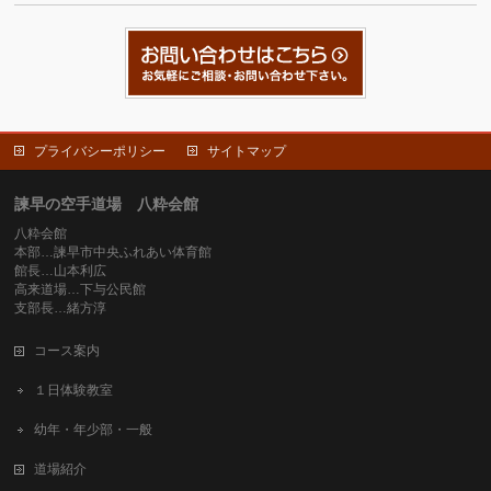
プライバシーポリシー
サイトマップ
諫早の空手道場 八粋会館
八粋会館
本部…諫早市中央ふれあい体育館
館長…山本利広
高来道場…下与公民館
支部長…緒方淳
コース案内
１日体験教室
幼年・年少部・一般
道場紹介